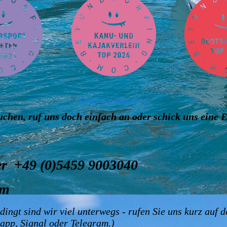
Gerne für dich da :-)
hen, ruf uns doch einfach an oder schick uns eine 
er +49 (0)5459 9003040
om
bedingt sind wir viel unterwegs - rufen Sie uns kurz au
sapp, Signal oder Telegram.)