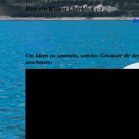
Weitere Eindrücke findest du auf unseren 
Hier ein kleiner Überblick :-)
Be
Youtube
Um Ideen zu sammeln, welches Gewässer dir den
anschauen: