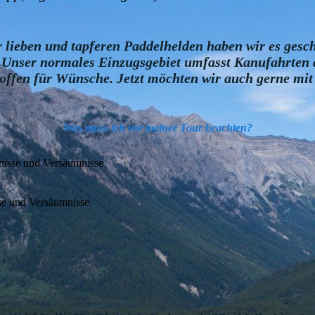
r lieben und tapferen Paddelhelden haben wir es ges
. Unser normales Einzugsgebiet umfasst Kanufahrten 
ffen für Wünsche. Jetzt möchten wir auch gerne mit d
Was muss ich vor meiner Tour beachten?
dnisse und Versäumnisse
sse und Versäumnisse