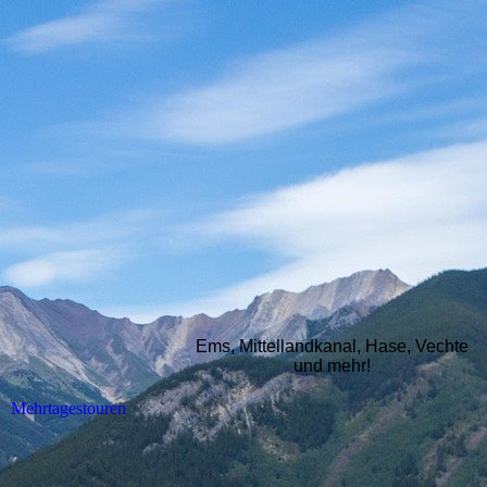
Ems, Mittellandkanal, Hase, Vechte
und mehr!
Mehrtagestouren