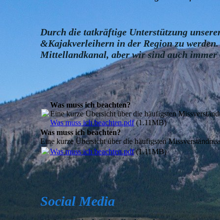
Durch die tatkräftige Unterstützung unsere
&Kajakverleihern in der Region zu werden
Mittellandkanal, aber wir sind auch immer o
Was muss ich beachten?
Eine kurze Übersicht über die häufigsten Missverstän
Was muss ich beachten.pdf
(1.11MB)
Was muss ich beachten?
Eine kurze Übersicht über die häufigsten Missverständni
Was muss ich beachten.pdf
(1.11MB)
Social Media