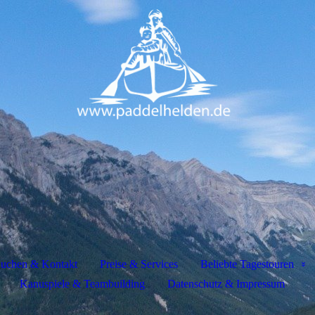
uchen & Kontakt
Preise & Services
Beliebte Tagestouren
Kanuspiele & Teambuilding
Datenschutz & Impressum